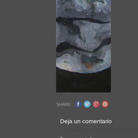
SHARE
Deja un comentario