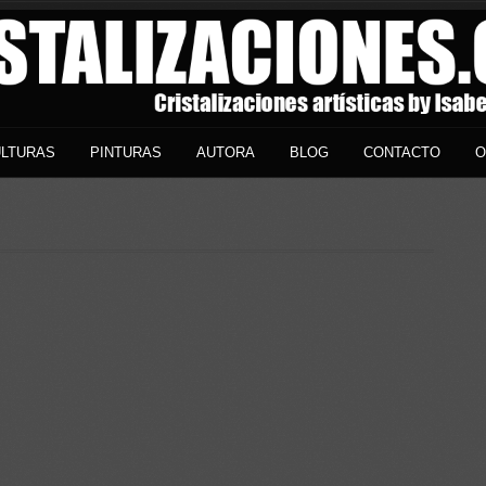
LTURAS
PINTURAS
AUTORA
BLOG
CONTACTO
O