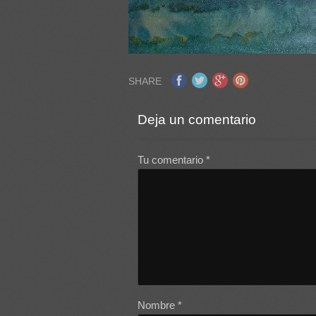
SHARE
Deja un comentario
Tu comentario
*
Nombre
*