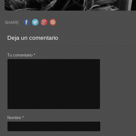
SHARE
Deja un comentario
Tu comentario
*
Nombre
*