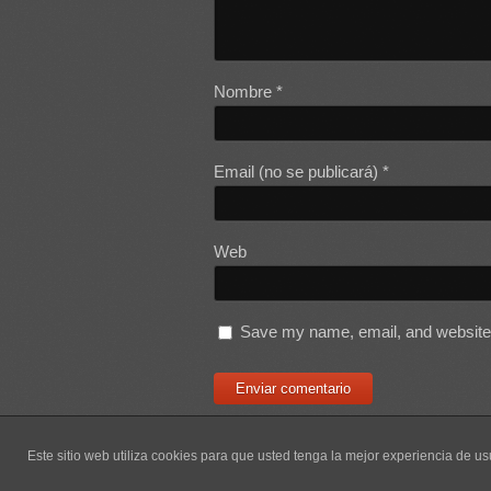
Nombre
*
Email (no se publicará)
*
Web
Save my name, email, and website i
Este sitio web utiliza cookies para que usted tenga la mejor experiencia de 