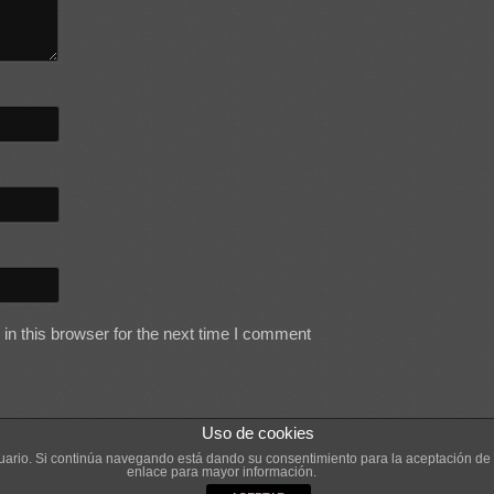
n this browser for the next time I comment
Uso de cookies
usuario. Si continúa navegando está dando su consentimiento para la aceptación d
enlace para mayor información.