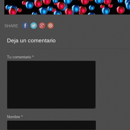
SHARE
Deja un comentario
Tu comentario
*
Nombre
*