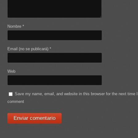
Nombre
*
Email (no se publicará)
*
Web
Save my name, email, and website in this browser for the next time I
comment