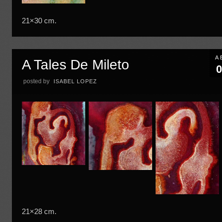
21×30 cm.
A
A Tales De Mileto
0
posted by
ISABEL LOPEZ
21×28 cm.