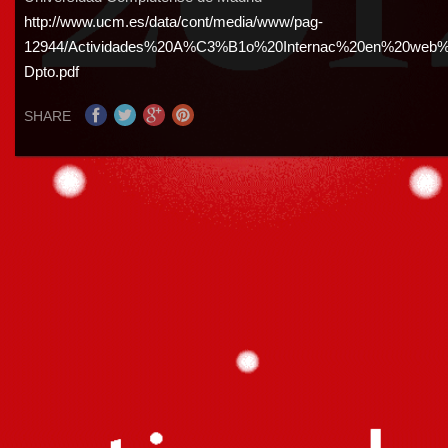
http://www.ucm.es/data/cont/media/www/pag-
12944/Actividades%20A%C3%B1o%20Internac%20en%20web
Dpto.pdf
SHARE